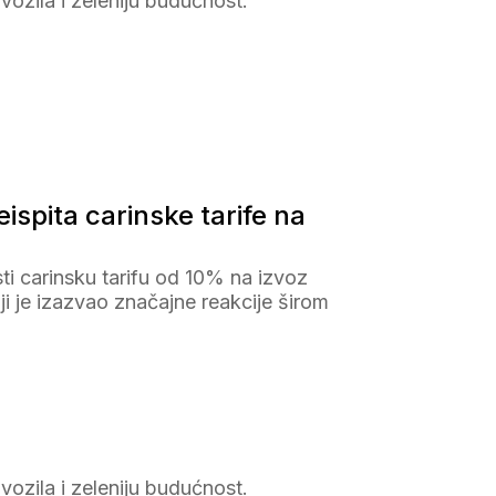
 vozila i zeleniju budućnost.
spita carinske tarife na
i carinsku tarifu od 10% na izvoz
ji je izazvao značajne reakcije širom
 vozila i zeleniju budućnost.