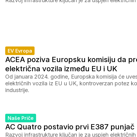
Razvoj infrastrukture ključan je za uspjeh električnih
EV Evropa
ACEA poziva Europsku komisiju da prei
električna vozila između EU i UK
Od januara 2024. godine, Europska komisija će uvest
električnih vozila iz EU u UK, kontroverzan potez ko
industrije.
Naše Priče
AC Quatro postavio prvi E387 punjač
Razvoj infrastrukture ključan je za uspjeh električnih