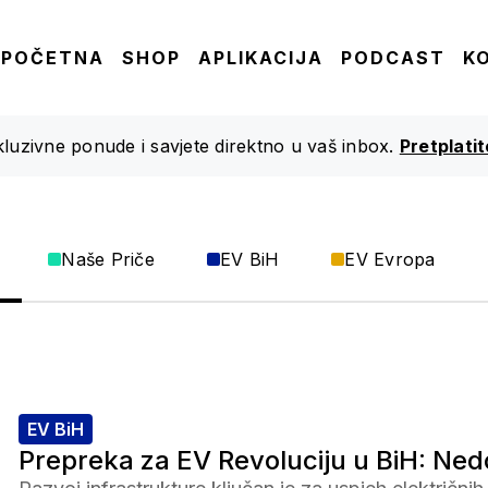
POČETNA
SHOP
APLIKACIJA
PODCAST
K
skluzivne ponude i savjete direktno u vaš inbox.
Pretplati
Naše Priče
EV BiH
EV Evropa
EV BiH
Prepreka za EV Revoluciju u BiH: Ne