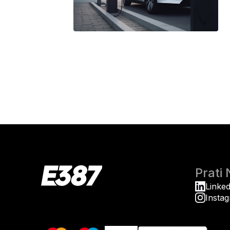
Prati
Linked
Insta