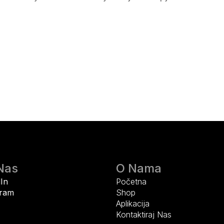
 Nas
O Nama
In
Početna
gram
Shop
Aplikacija
Kontaktiraj Nas